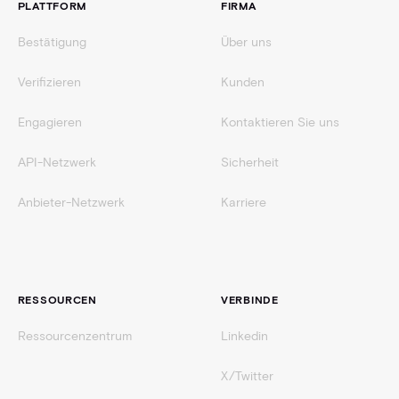
PLATTFORM
FIRMA
Bestätigung
Über uns
Verifizieren
Kunden
Engagieren
Kontaktieren Sie uns
API-Netzwerk
Sicherheit
Anbieter-Netzwerk
Karriere
RESSOURCEN
VERBINDE
Ressourcenzentrum
Linkedin
X/Twitter