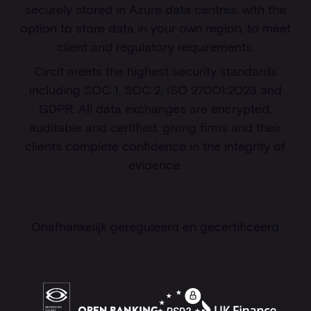
securely stored in Azure data centres, with the
option to store data in your own region, to meet
client and regulatory requirements.
Circit meets the highest security standards
including SOC 1, SOC 2, ISO 27001:2023 and
GDPR. All data exchanges are encrypted,
auditable and certified, giving firms and their
clients complete confidence in the integrity of
evidence.
Onafhankelijk gereguleerd en gecertificeerd