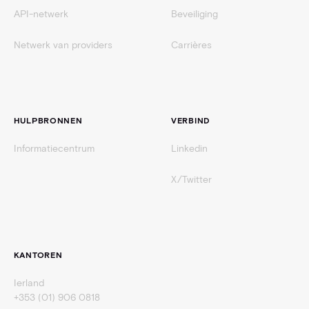
API-netwerk
Beveiliging
Netwerk van providers
Carrières
HULPBRONNEN
VERBIND
Informatiecentrum
Linkedin
X/Twitter
KANTOREN
Ierland
+353 (01) 906 0818