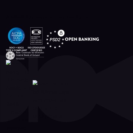
Onafhankelijk gereguleerd en gecertificeerd