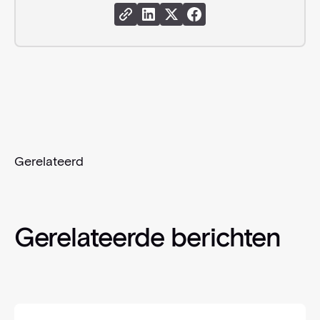
Share Link
Share Instagram
Share X
Share Facebook
Gerelateerd
Gerelateerde berichten
Danske Bank (Denemarken & Zweden) sluit zich aan b