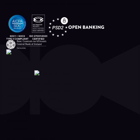
Onafhankelijk gereguleerd en gecertificeerd
Geaccrediteerd door de