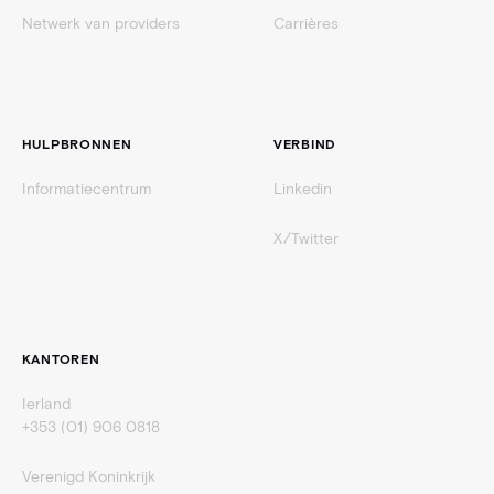
Netwerk van providers
Carrières
HULPBRONNEN
VERBIND
Informatiecentrum
Linkedin
X/Twitter
KANTOREN
Ierland
+353 (01) 906 0818
Verenigd Koninkrijk