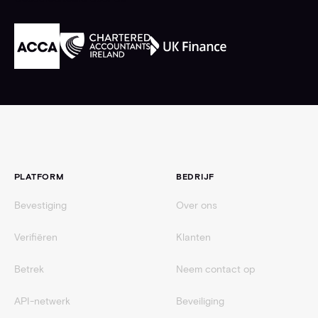
Voettekst
PLATFORM
BEDRIJF
Bevestiging
Over ons
Verifiëren
Klanten
Betrek
Neem contact op
API-netwerk
Beveiliging