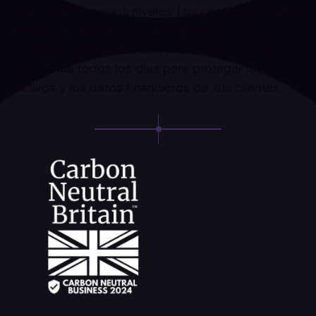
seguridad de varios niveles. Los centros de datos
físicos, la infraestructura, los firewalls y las
operaciones cuentan con una supervisión activa
y continua todos los días para proteger los
activos y los datos financieros de sus clientes.