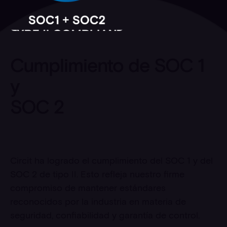
Cumplimiento de SOC 1
y
SOC 2
Circit ha logrado el cumplimiento del SOC 1 y del
SOC 2 de tipo II. Esto refleja nuestro firme
compromiso de mantener estándares
reconocidos por la industria en materia de
seguridad, confiabilidad y garantía de control.