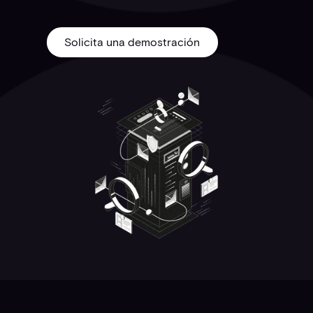
Solicita una demostración
Solicita una demostración