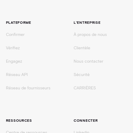
Pied de page
PLATEFORME
L'ENTREPRISE
Confirmer
À propos de nous
Vérifiez
Clientèle
Engagez
Nous contacter
Réseau API
Sécurité
Réseau de fournisseurs
CARRIÈRES
RESSOURCES
CONNECTER
Centre de ressources
Linkedin