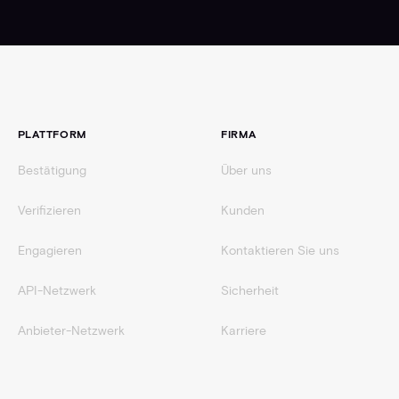
Fußzeile
PLATTFORM
FIRMA
Bestätigung
Über uns
Verifizieren
Kunden
Engagieren
Kontaktieren Sie uns
API-Netzwerk
Sicherheit
Anbieter-Netzwerk
Karriere