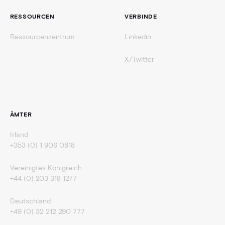
RESSOURCEN
VERBINDE
Ressourcenzentrum
Linkedin
X/Twitter
ÄMTER
Irland
+353 (0) 1 906 0818
Vereinigtes Königreich
+44 (0) 203 318 1277
Deutschland
+49 (0) 32 212 290 777