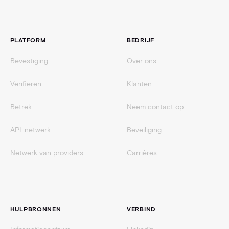
Voettekst
PLATFORM
BEDRIJF
Bevestiging
Over ons
Verifiëren
Klanten
Betrek
Neem contact op
API-netwerk
Beveiliging
Netwerk van providers
Carrières
HULPBRONNEN
VERBIND