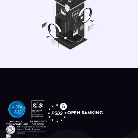
Onafhankelijk gereguleerd en gecertificeerd