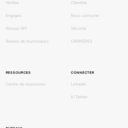
Vérifiez
Clientèle
Engagez
Nous contacter
Réseau API
Sécurité
Réseau de fournisseurs
CARRIÈRES
RESSOURCES
CONNECTER
Centre de ressources
Linkedin
X/Twitter